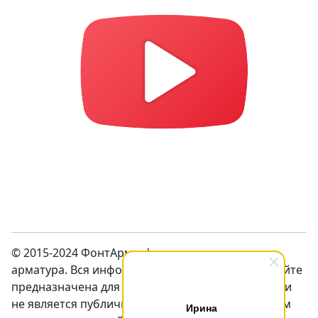
© 2015-2024 ФонтАрм – фонтанная устьевая
арматура. Вся информация предсталенная на сайте
предназначена для ознакомления с продукцией и
не является публичной оффертой. Перед заказом
Ирина