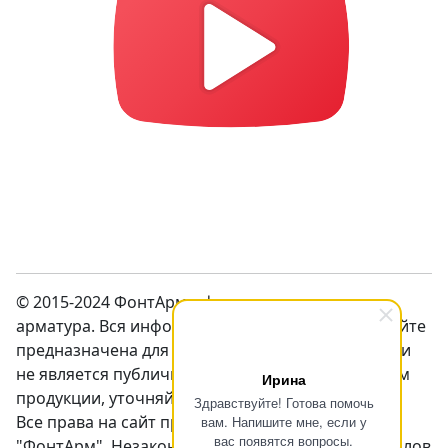
© 2015-2024 ФонтАрм – фонтанная устьевая
арматура. Вся информация предсталенная на сайте
предназначена для ознакомления с продукцией и
не является публичной оффертой. Перед заказом
Ирина
продукции, уточняйте цены у менеджеров.
Здравствуйте! Готова помочь
Все права на сайт принадлежат компании
вам. Напишите мне, если у
вас появятся вопросы.
"ФонтАрм". Незаконное использование материалов