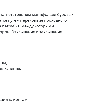
в нагнетательном манифольде буровых
ется путем перекрытия проходного
а патрубка, между которыми
торон. Открывание и закрывание
ном,
в качения.
шим клиентам