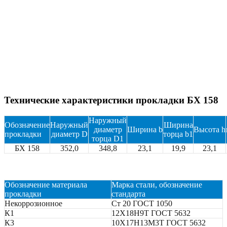
Технические характеристики прокладки БХ 158
Наружный
Обозначение
Наружный
Ширина
диаметр
Ширина b
Высота h
прокладки
диаметр D
торца b1
торца D1
БХ 158
352,0
348,8
23,1
19,9
23,1
Обозначение материала
Марка стали, обозначение
прокладки
стандарта
Некоррозионное
Ст 20 ГОСТ 1050
К1
12Х18Н9Т ГОСТ 5632
К3
10Х17Н13М3Т ГОСТ 5632