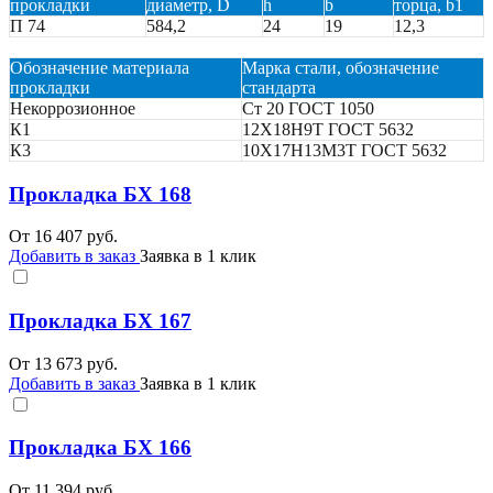
прокладки
диаметр, D
h
b
торца, b1
П 74
584,2
24
19
12,3
Обозначение материала
Марка стали, обозначение
прокладки
стандарта
Некоррозионное
Ст 20 ГОСТ 1050
К1
12Х18Н9Т ГОСТ 5632
К3
10Х17Н13М3Т ГОСТ 5632
Прокладка БХ 168
От
16 407
руб.
Добавить в заказ
Заявка в 1 клик
Прокладка БХ 167
От
13 673
руб.
Добавить в заказ
Заявка в 1 клик
Прокладка БХ 166
От
11 394
руб.